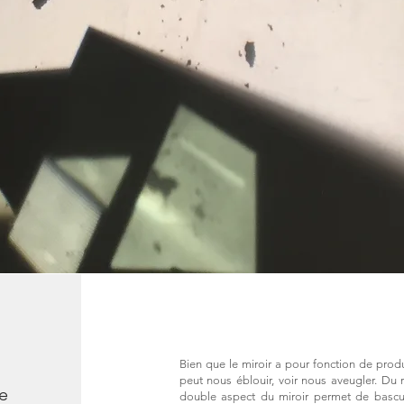
Bien que le miroir a pour fonction de produ
peut nous éblouir, voir nous aveugler. Du re
re
double aspect du miroir permet de bascul